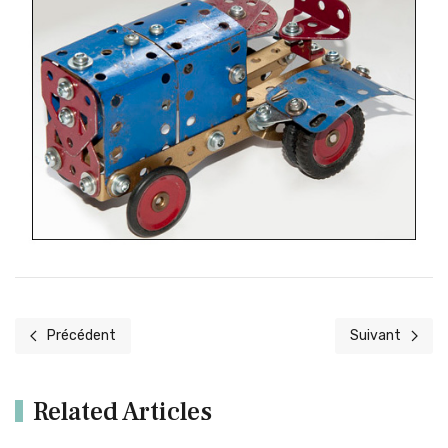
Précédent
Suivant
Article précédent : 1975-2
Article suivant
Related Articles