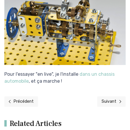
Pour l'essayer "en live", je l'installe
dans un chassis
automobile
, et ça marche !
Précédent
Suivant
Article précédent : Light-painting avec Meccano
Article suivant 
Related Articles