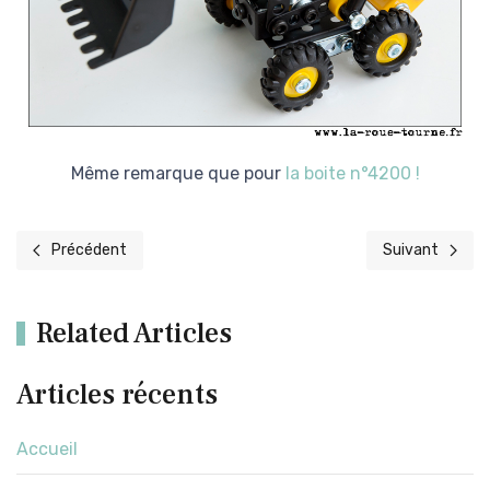
Même remarque que pour
la boite n°4200 !
Précédent
Suivant
Article précédent : 3150B - Space Chaos
Article suivant
Related Articles
Articles récents
Accueil