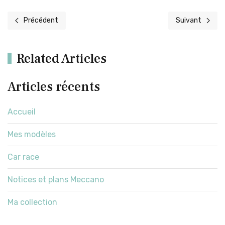
Précédent
Suivant
Article précédent : 5820 : Xtreme
Article suivant 
Related Articles
Articles récents
Accueil
Mes modèles
Car race
Notices et plans Meccano
Ma collection